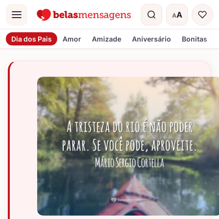
A
A
Menu
Tamanho do t
Dia dos Pais
Amor
Amizade
Aniversário
Bonitas