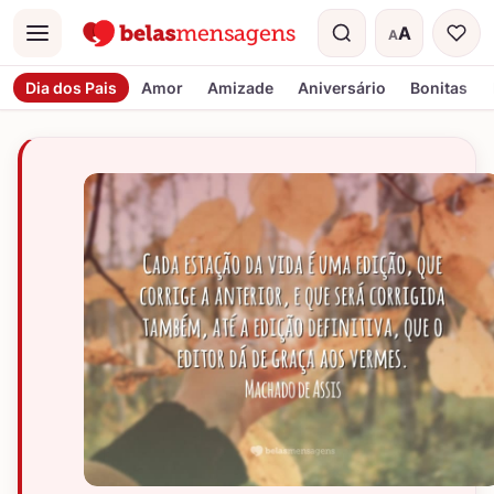
A
A
Menu
Tamanho do t
Dia dos Pais
Amor
Amizade
Aniversário
Bonitas