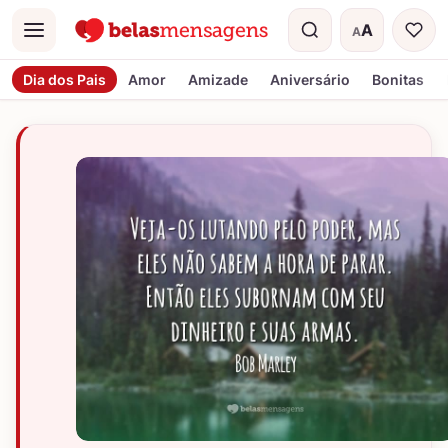
A
A
Menu
Tamanho do t
Dia dos Pais
Amor
Amizade
Aniversário
Bonitas