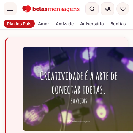
A
A
Menu
Tamanho do t
Dia dos Pais
Amor
Amizade
Aniversário
Bonitas