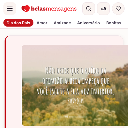
A
A
Menu
Tamanho do t
Dia dos Pais
Amor
Amizade
Aniversário
Bonitas