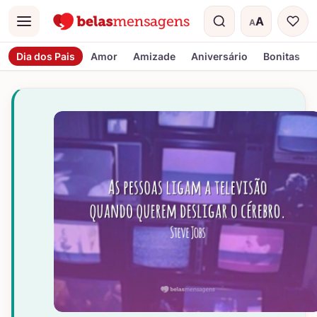
A
A
Menu
Tamanho do t
Dia dos Pais
Amor
Amizade
Aniversário
Bonitas