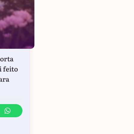
porta
 feito
ara