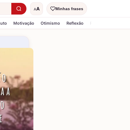
A
Minhas frases
A
Tamanho do texto
Luto
Motivação
Otimismo
Reflexão
Religiosa