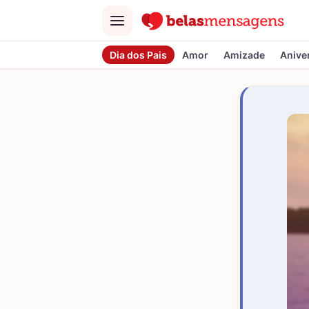
Menu
Dia dos Pais
Amor
Amizade
Anive