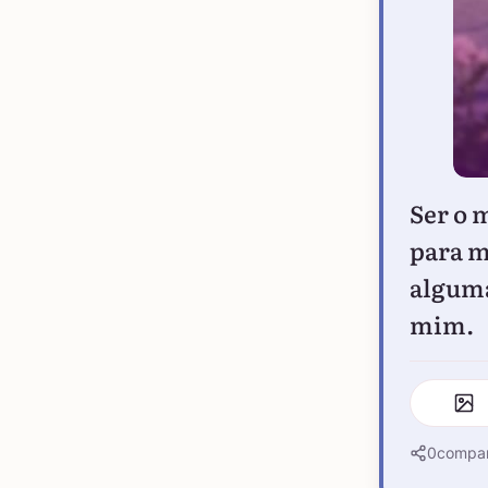
Ser o 
para m
alguma
mim.
0
compar