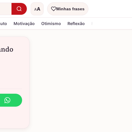
A
Minhas frases
A
Tamanho do texto
Luto
Motivação
Otimismo
Reflexão
Religiosa
uando