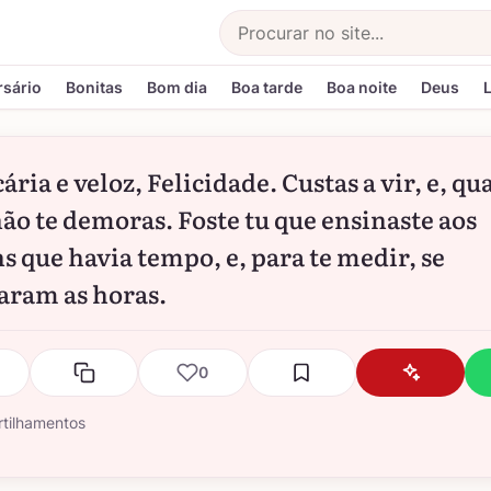
Buscar
rsário
Bonitas
Bom dia
Boa tarde
Boa noite
Deus
ária e veloz, Felicidade. Custas a vir, e, q
não te demoras. Foste tu que ensinaste aos
 que havia tempo, e, para te medir, se
aram as horas.
0
tilhamentos