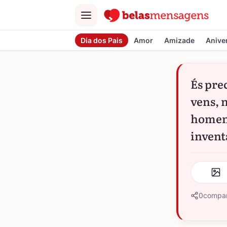
Menu
Dia dos Pais
Amor
Amizade
Anive
És prec
vens, 
homens
invent
0
compar