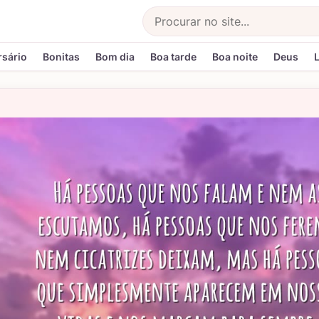
Buscar
rsário
Bonitas
Bom dia
Boa tarde
Boa noite
Deus