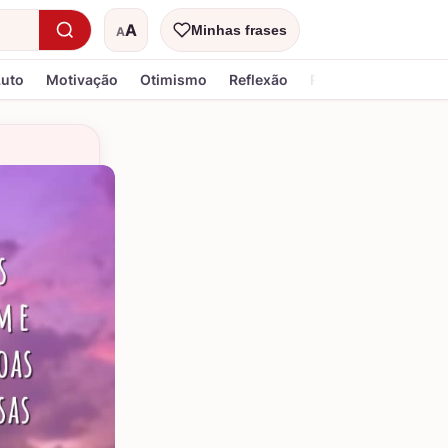
A
Minhas frases
A
Tamanho do texto
Luto
Motivação
Otimismo
Reflexão
Religiosa