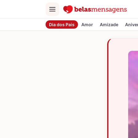
Menu
Dia dos Pais
Amor
Amizade
Anive