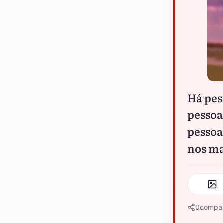
Há pes
pessoa
pessoa
nos m
0
compar