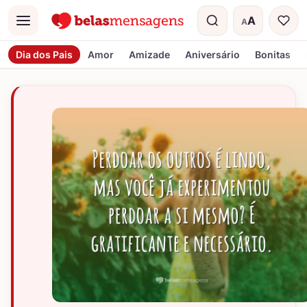
A
A
Menu
Tamanho do t
Dia dos Pais
Amor
Amizade
Aniversário
Bonitas