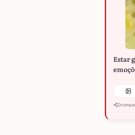
Estar 
emoçõe
0
compar