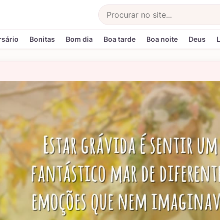
Buscar
rsário
Bonitas
Bom dia
Boa tarde
Boa noite
Deus