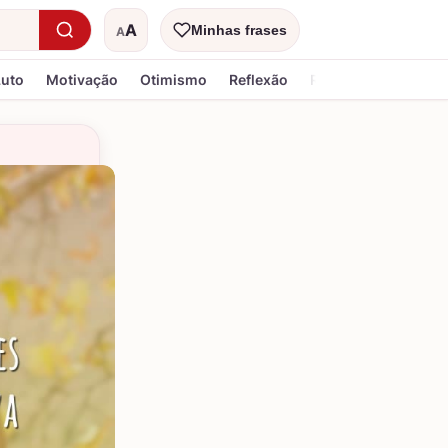
A
Minhas frases
A
Tamanho do texto
Luto
Motivação
Otimismo
Reflexão
Religiosa