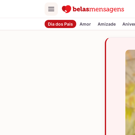
Menu
Dia dos Pais
Amor
Amizade
Anive