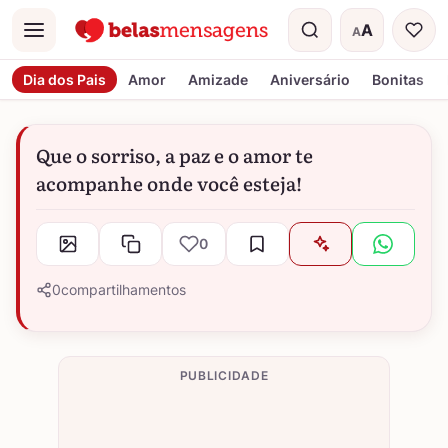
A
A
Menu
Tamanho do t
Dia dos Pais
Amor
Amizade
Aniversário
Bonitas
Que o sorriso, a paz e o amor te
acompanhe onde você esteja!
0
0
compartilhamentos
PUBLICIDADE