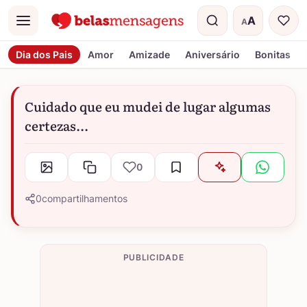
A
A
Menu
Tamanho do t
Dia dos Pais
Amor
Amizade
Aniversário
Bonitas
Cuidado que eu mudei de lugar algumas
certezas...
0
0
compartilhamentos
PUBLICIDADE