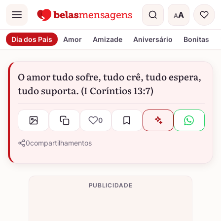
A
A
Menu
Tamanho do t
Dia dos Pais
Amor
Amizade
Aniversário
Bonitas
O amor tudo sofre, tudo crê, tudo espera,
tudo suporta. (I Coríntios 13:7)
0
0
compartilhamentos
PUBLICIDADE