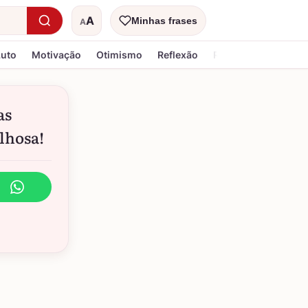
A
Minhas frases
A
Tamanho do texto
Luto
Motivação
Otimismo
Reflexão
Religiosa
as
ilhosa!