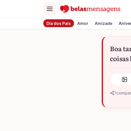
Menu
Dia dos Pais
Amor
Amizade
Anive
Boa ta
coisas
1
compar