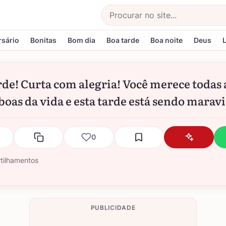
Buscar
rsário
Bonitas
Bom dia
Boa tarde
Boa noite
Deus
rde! Curta com alegria! Você merece todas 
 boas da vida e esta tarde está sendo marav
0
tilhamentos
PUBLICIDADE