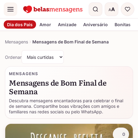
A
A
Menu
Tamanho do t
Dia dos Pais
Amor
Amizade
Aniversário
Bonitas
Mensagens
Mensagens de Bom Final de Semana
Ordenar
MENSAGENS
Mensagens de Bom Final de
Semana
Descubra mensagens encantadoras para celebrar o final
de semana. Compartilhe boas vibrações com amigos e
familiares nas redes sociais ou pelo WhatsApp.
0