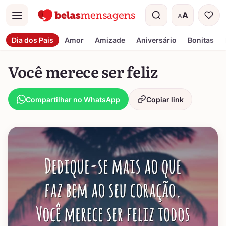
A
A
Menu
Tamanho do t
Dia dos Pais
Amor
Amizade
Aniversário
Bonitas
Você merece ser feliz
Compartilhar no WhatsApp
Copiar link