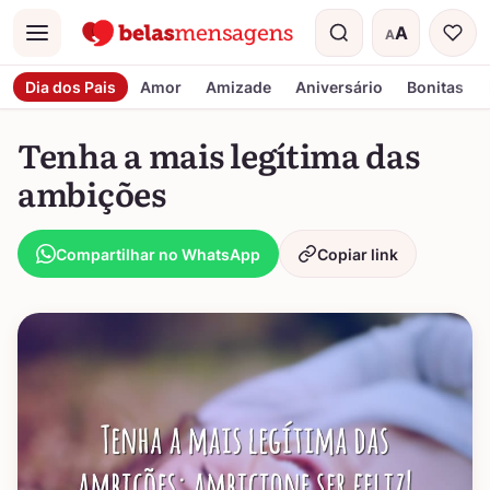
A
A
Menu
Tamanho do t
Dia dos Pais
Amor
Amizade
Aniversário
Bonitas
Tenha a mais legítima das
ambições
Compartilhar no WhatsApp
Copiar link