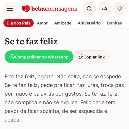
A
A
Menu
Tamanho do t
Dia dos Pais
Amor
Amizade
Aniversário
Bonitas
Se te faz feliz
Compartilhar no WhatsApp
Copiar link
E te faz feliz, agarra. Não solta, não se despede.
Se te faz feliz, pede pra ficar, faz juras, troca pés
por mãos e palavras por gestos. Se te faz feliz,
não complica e não se explica. Felicidade tem
pavor de ficar sozinha, de ser esquecida e
acabar.