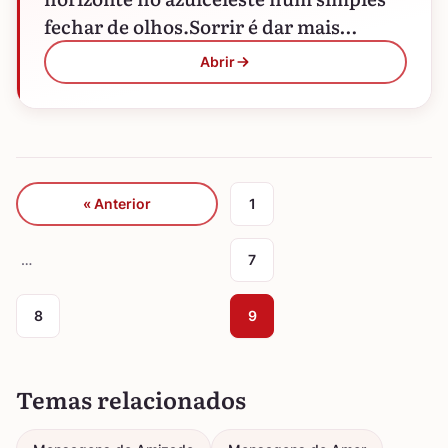
fechar de olhos.Sorrir é dar mais
emoção à vida,…
Abrir
« Anterior
1
…
7
8
9
Temas relacionados