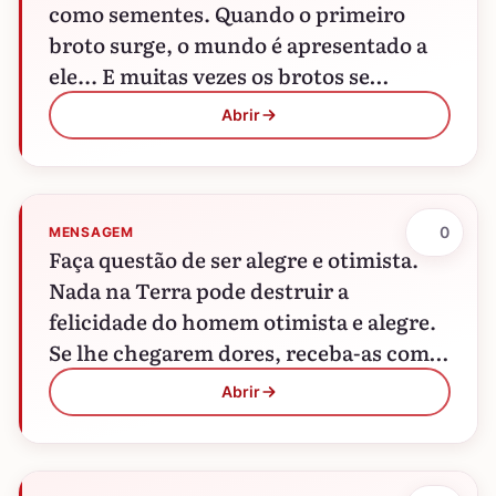
como sementes. Quando o primeiro
broto surge, o mundo é apresentado a
ele... E muitas vezes os brotos se
perguntam: "como…
Abrir
0
MENSAGEM
Faça questão de ser alegre e otimista.
Nada na Terra pode destruir a
felicidade do homem otimista e alegre.
Se lhe chegarem dores, receba-as com
calma e não…
Abrir