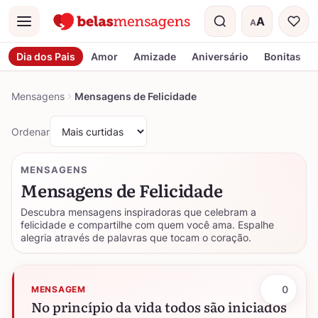
A
A
Menu
Tamanho do t
Dia dos Pais
Amor
Amizade
Aniversário
Bonitas
Mensagens
Mensagens de Felicidade
Ordenar
MENSAGENS
Mensagens de Felicidade
Descubra mensagens inspiradoras que celebram a
felicidade e compartilhe com quem você ama. Espalhe
alegria através de palavras que tocam o coração.
0
MENSAGEM
No princípio da vida todos são iniciados