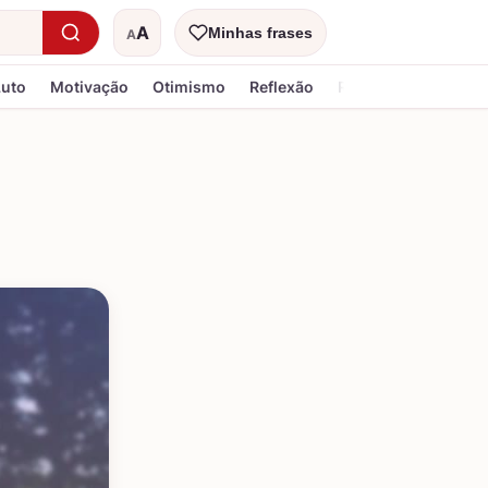
A
Minhas frases
A
Tamanho do texto
Luto
Motivação
Otimismo
Reflexão
Religiosa