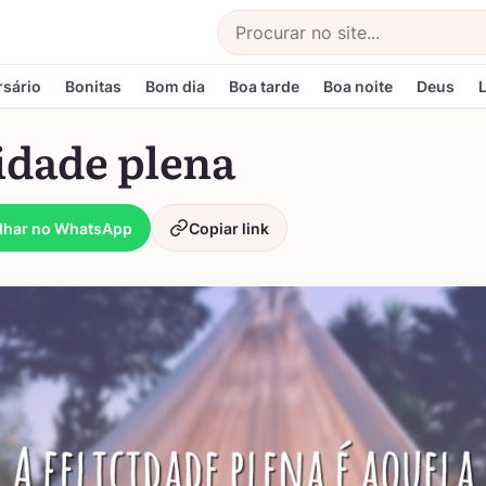
Buscar
rsário
Bonitas
Bom dia
Boa tarde
Boa noite
Deus
idade plena
lhar no WhatsApp
Copiar link