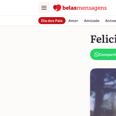
Menu
Dia dos Pais
Amor
Amizade
Anive
Felic
Comparti