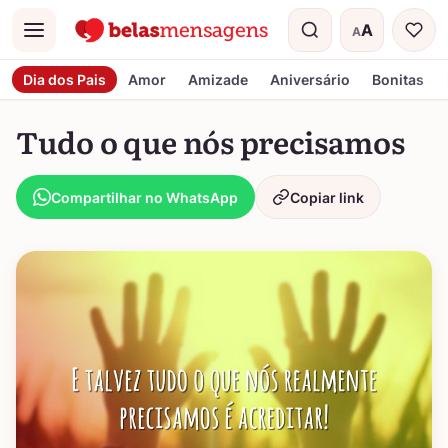
A
A
Menu
Tamanho do t
Dia dos Pais
Amor
Amizade
Aniversário
Bonitas
Tudo o que nós precisamos
Compartilhar no WhatsApp
Copiar link