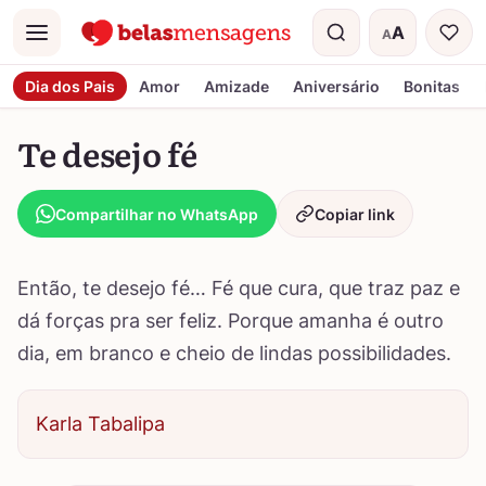
A
A
Menu
Tamanho do t
Dia dos Pais
Amor
Amizade
Aniversário
Bonitas
Te desejo fé
Compartilhar no WhatsApp
Copiar link
Então, te desejo fé… Fé que cura, que traz paz e
dá forças pra ser feliz. Porque amanha é outro
dia, em branco e cheio de lindas possibilidades.
Karla Tabalipa