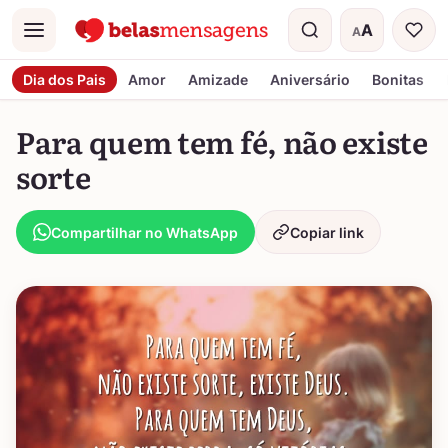
A
A
Menu
Tamanho do t
Dia dos Pais
Amor
Amizade
Aniversário
Bonitas
Para quem tem fé, não existe
sorte
Compartilhar no WhatsApp
Copiar link