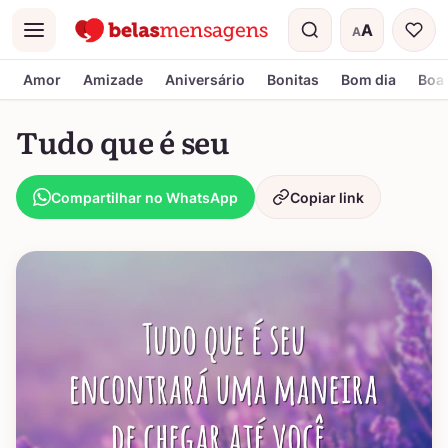
A
A
Menu
Tamanho do t
Amor
Amizade
Aniversário
Bonitas
Bom dia
Boa 
Tudo que é seu
Compartilhar no WhatsApp
Copiar link