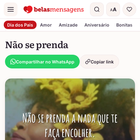
A
A
Menu
Tamanho do t
Dia dos Pais
Amor
Amizade
Aniversário
Bonitas
Não se prenda
Compartilhar no WhatsApp
Copiar link