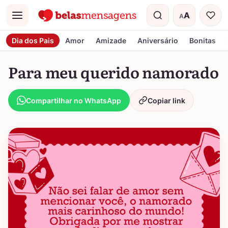
A
A
Menu
Tamanho do t
Dia dos Pais
Amor
Amizade
Aniversário
Bonitas
Para meu querido namorado
Compartilhar no WhatsApp
Copiar link