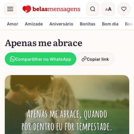
A
A
Menu
Tamanho do t
Amor
Amizade
Aniversário
Bonitas
Bom dia
Boa 
Apenas me abrace
Compartilhar no WhatsApp
Copiar link