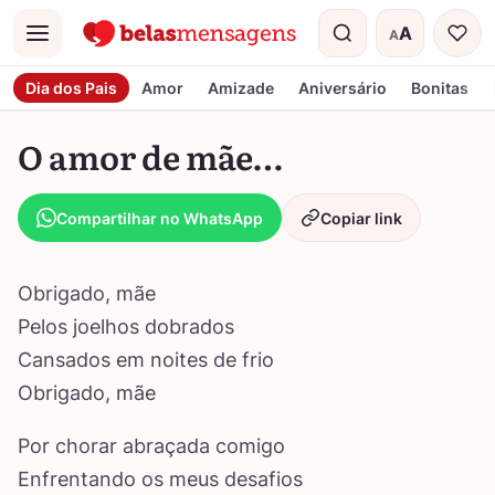
A
A
Menu
Tamanho do t
Dia dos Pais
Amor
Amizade
Aniversário
Bonitas
O amor de mãe…
Compartilhar no WhatsApp
Copiar link
Obrigado, mãe
Pelos joelhos dobrados
Cansados em noites de frio
Obrigado, mãe
Por chorar abraçada comigo
Enfrentando os meus desafios