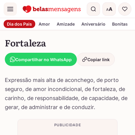
A
A
Menu
Tamanho do t
Dia dos Pais
Amor
Amizade
Aniversário
Bonitas
Fortaleza
Compartilhar no WhatsApp
Copiar link
Expressão mais alta de aconchego, de porto
seguro, de amor incondicional, de fortaleza, de
carinho, de responsabilidade, de capacidade, de
gerar, de administrar e de conduzir.
PUBLICIDADE