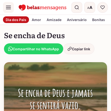
A
A
Menu
Tamanho do t
Dia dos Pais
Amor
Amizade
Aniversário
Bonitas
Se encha de Deus
Compartilhar no WhatsApp
Copiar link