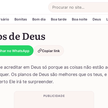
Buscar
rsário
Bonitas
Bom dia
Boa tarde
Boa noite
Deus
os de Deus
lhar no WhatsApp
Copiar link
e acreditar em Deus só porque as coisas não estão
uer. Os planos de Deus são melhores que os teus, e
to Ele irá te surpreender.
PUBLICIDADE