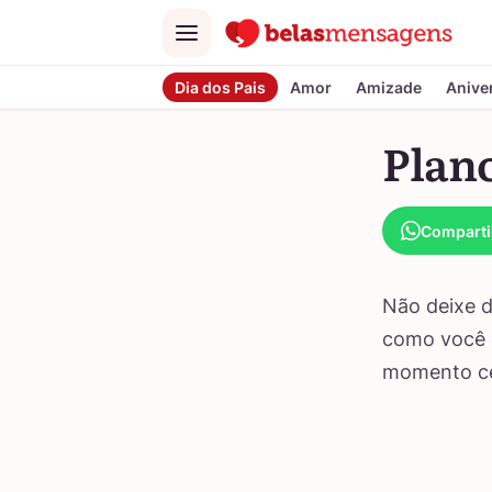
Menu
Dia dos Pais
Amor
Amizade
Anive
Plan
Comparti
Não deixe d
como você q
momento cer