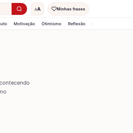
A
Minhas frases
A
Tamanho do texto
Luto
Motivação
Otimismo
Reflexão
Religiosa
 acontecendo
 no