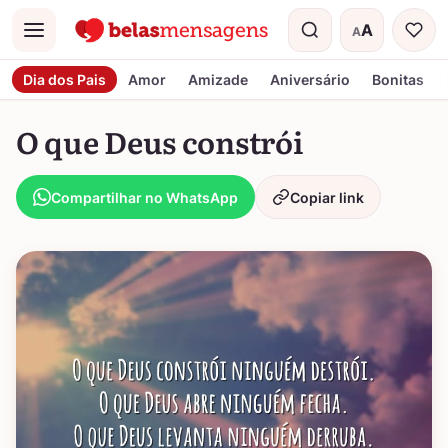
A
A
Menu
Tamanho do t
Dia dos Pais
Amor
Amizade
Aniversário
Bonitas
O que Deus constrói
Compartilhar no WhatsApp
Copiar link