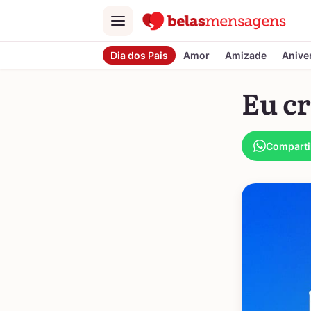
Menu
Dia dos Pais
Amor
Amizade
Anive
Eu cr
Comparti