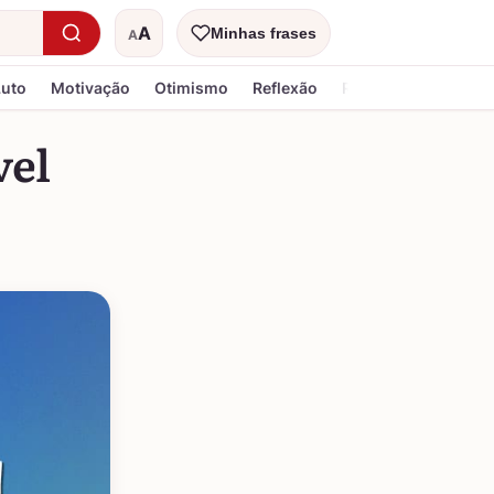
A
Minhas frases
A
Tamanho do texto
Luto
Motivação
Otimismo
Reflexão
Religiosa
vel