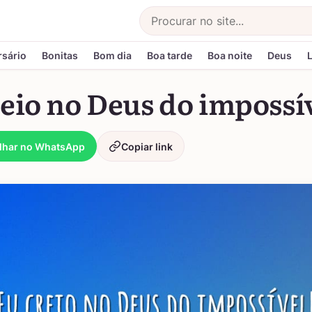
Buscar
rsário
Bonitas
Bom dia
Boa tarde
Boa noite
Deus
eio no Deus do impossí
lhar no WhatsApp
Copiar link