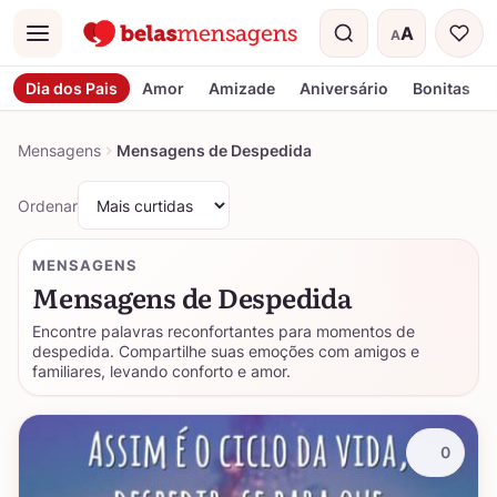
A
A
Menu
Tamanho do t
Dia dos Pais
Amor
Amizade
Aniversário
Bonitas
Mensagens
Mensagens de Despedida
Ordenar
MENSAGENS
Mensagens de Despedida
Encontre palavras reconfortantes para momentos de
despedida. Compartilhe suas emoções com amigos e
familiares, levando conforto e amor.
0