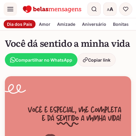
A
A
Menu
Tamanho do t
Dia dos Pais
Amor
Amizade
Aniversário
Bonitas
Você dá sentido a minha vida
Compartilhar no WhatsApp
Copiar link