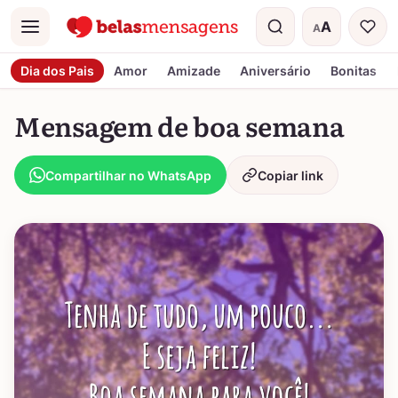
A
A
Menu
Tamanho do t
Dia dos Pais
Amor
Amizade
Aniversário
Bonitas
Mensagem de boa semana
Compartilhar no WhatsApp
Copiar link