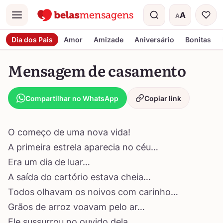
A
A
Menu
Tamanho do t
Dia dos Pais
Amor
Amizade
Aniversário
Bonitas
Mensagem de casamento
Compartilhar no WhatsApp
Copiar link
O começo de uma nova vida!
A primeira estrela aparecia no céu…
Era um dia de luar…
A saída do cartório estava cheia…
Todos olhavam os noivos com carinho…
Grãos de arroz voavam pelo ar…
Ele sussurrou no ouvido dela…