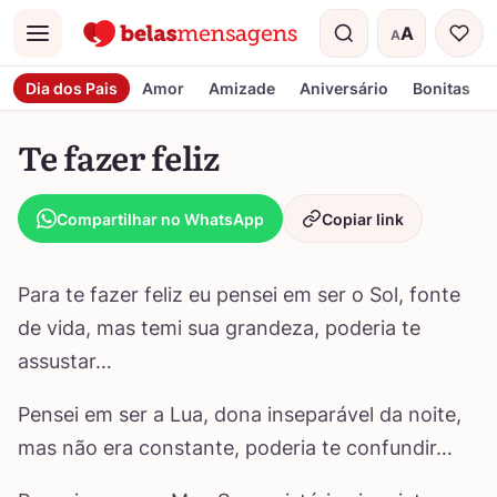
A
A
Menu
Tamanho do t
Dia dos Pais
Amor
Amizade
Aniversário
Bonitas
Te fazer feliz
Compartilhar no WhatsApp
Copiar link
Para te fazer feliz eu pensei em ser o Sol, fonte
de vida, mas temi sua grandeza, poderia te
assustar…
Pensei em ser a Lua, dona inseparável da noite,
mas não era constante, poderia te confundir…