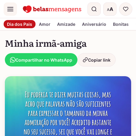
A
A
Menu
Tamanho do t
Dia dos Pais
Amor
Amizade
Aniversário
Bonitas
Minha irmã-amiga
Compartilhar no WhatsApp
Copiar link