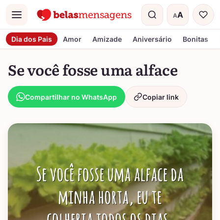
A
A
Menu
Tamanho do t
Dia dos Pais
Amor
Amizade
Aniversário
Bonitas
Se você fosse uma alface
Compartilhar no WhatsApp
Copiar link