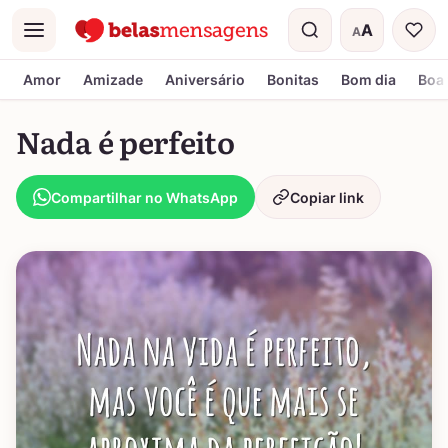
A
A
Menu
Tamanho do t
Amor
Amizade
Aniversário
Bonitas
Bom dia
Boa 
Nada é perfeito
Compartilhar no WhatsApp
Copiar link