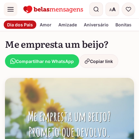
A
A
Menu
Tamanho do t
Dia dos Pais
Amor
Amizade
Aniversário
Bonitas
Me empresta um beijo?
Compartilhar no WhatsApp
Copiar link