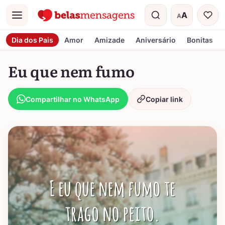
A
A
Menu
Tamanho do t
Dia dos Pais
Amor
Amizade
Aniversário
Bonitas
Eu que nem fumo
Compartilhar no WhatsApp
Copiar link