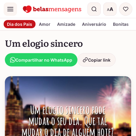
A
A
Menu
Tamanho do t
Dia dos Pais
Amor
Amizade
Aniversário
Bonitas
Um elogio sincero
Compartilhar no WhatsApp
Copiar link