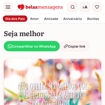
A
A
Menu
Tamanho do t
Dia dos Pais
Amor
Amizade
Aniversário
Bonitas
Seja melhor
Compartilhar no WhatsApp
Copiar link