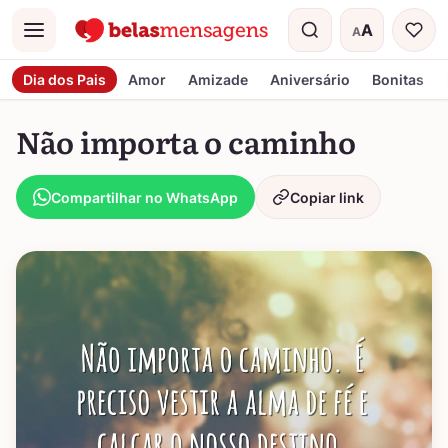
A
A
Menu
Tamanho do t
Dia dos Pais
Amor
Amizade
Aniversário
Bonitas
Não importa o caminho
Compartilhar no WhatsApp
Copiar link