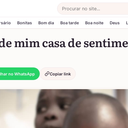
Buscar
rsário
Bonitas
Bom dia
Boa tarde
Boa noite
Deus
 de mim casa de sentim
lhar no WhatsApp
Copiar link