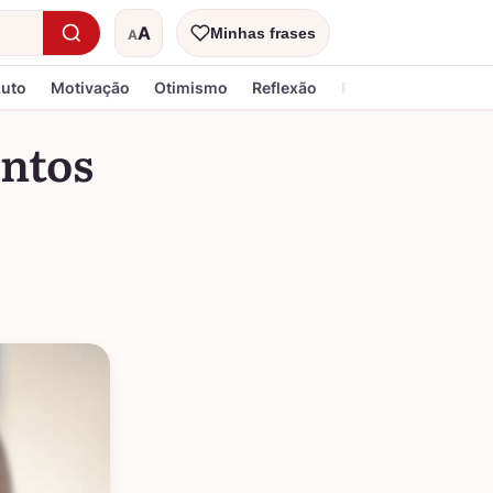
A
Minhas frases
A
Tamanho do texto
Luto
Motivação
Otimismo
Reflexão
Religiosa
entos