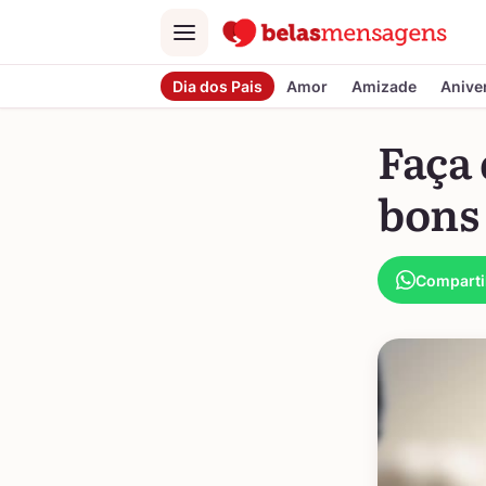
Menu
Dia dos Pais
Amor
Amizade
Anive
Faça
bons
Comparti