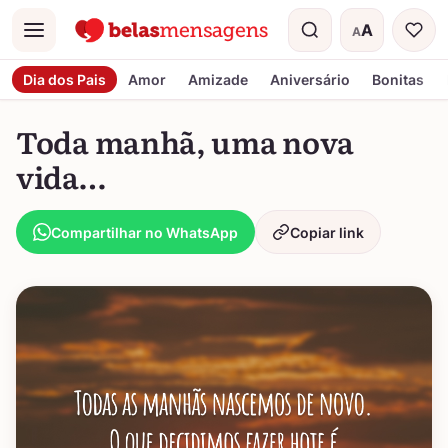
A
A
Menu
Tamanho do t
Dia dos Pais
Amor
Amizade
Aniversário
Bonitas
Toda manhã, uma nova
vida…
Compartilhar no WhatsApp
Copiar link