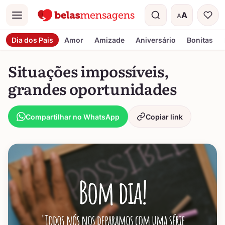
A
A
Menu
Tamanho do t
Dia dos Pais
Amor
Amizade
Aniversário
Bonitas
Situações impossíveis,
grandes oportunidades
Compartilhar no WhatsApp
Copiar link